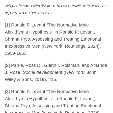
በሚሠሩት ነገር በምንችለው ሁሉ በመሳተፍም ለሚሠሩት ነገር
ዋጋ እና አክብሮትን እናሳይ።
[1] Ronald F. Levant “The Normative Male
Alexithymia Hypothesis” in Ronald F; Levant,
Shrana Pryo, Assessing and Treating Emotional
Inexpressive Men (New York: Routledge, 2024),
1959-1963
[2] Parke, Ross D., Glenn I. Roisman, and Amanda
J. Rose,
Social development
(New York: John
Wiley & Sons, 2019), 415.
[3] Ronald F. Levant “The Normative Male
Alexithymia Hypothesis” in Ronald F; Levant,
Shrana Pryo, Assessing and Treating Emotional
Inexpressive Men (New York: Routledge, 2024),