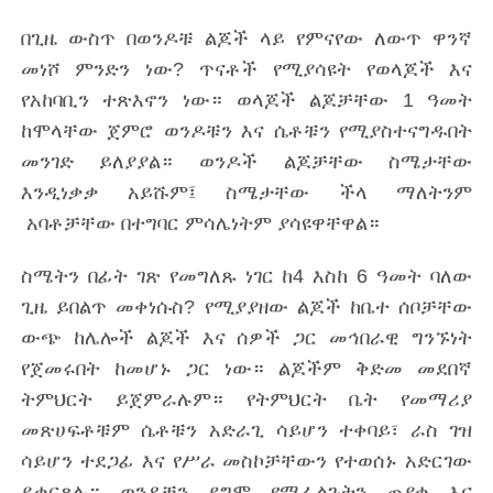
በጊዜ ውስጥ በወንዶቹ ልጆች ላይ የምናየው ለውጥ ዋንኛ
መነሾ ምንድን ነው? ጥናቶች የሚያሳዩት የወላጆች እና
የአከባቢን ተጽእኖን ነው። ወላጆች ልጆቻቸው 1 ዓመት
ከሞላቸው ጀምሮ ወንዶቹን እና ሴቶቹን የሚያስተናግዱበት
መንገድ ይለያያል። ወንዶች ልጆቻቸው ስሜታቸው
እንዲነቃቃ አይሹም፤ ስሜታቸው ችላ ማለትንም
አባቶቻቸው በተግባር ምሳሌነትም ያሳዩዋቸዋል።
ስሜትን በፊት ገጽ የመግለጹ ነገር ከ4 እስከ 6 ዓመት ባለው
ጊዜ ይበልጥ መቀነሱስ? የሚያያዘው ልጆች ከቤተ ሰቦቻቸው
ውጭ ከሌሎች ልጆች እና ሰዎች ጋር መኅበራዊ ግንኙነት
የጀመሩበት ከመሆኑ ጋር ነው። ልጆችም ቅድመ መደበኛ
ትምህርት ይጀምራሉም። የትምህርት ቤት የመማሪያ
መጽሀፍቶቹም ሴቶቹን አድራጊ ሳይሆን ተቀባይ፣ ራስ ገዝ
ሳይሆን ተደጋፊ እና የሥራ መስኮቻቸውን የተወሰኑ አድርገው
ይቀርጻሉ። ወንዶቹን ደግሞ የሚፈልጉትን ጠያቂ እና