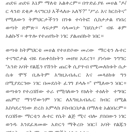
ጠደፍ ጠደፍ እኔም ማለቴ አልቀረም። በጥድፊያዬ መሀል “ዶ/
ር ላንድ ደቂቃ ላናግርህ እችላለሁ አለኝ?” “ሥራ እና ክርስትና”
የሚለውን ትምህርታችንን በንቁ ተሳትፎ ሲከታታል የነበረ
ወጣት ድምጽ። ላፍታም ሳላመነታ “በደስታ፣” ብዬ ቆም
አልኩኝ። ቀጥሎ የተጠየኩት ነገር ያልጠበኩት ነበር።
ወጣቱ ከትምህርቴ መሀል የተሀድሶው መሪው ማርቲን ሉተር
ተናግሮታል ብዬ የጠቀስኩትን መዘዝ አደረገ። ያነሳው ንግግር
“አንድ አባት የልጁን የሽንት ጨርቅ ሲያጥብ የሚመለከቱት ሴታ
ሴቱ ሞኝ ቢሉትም እግዚአብሔር እና መላዕክቱ ግን
በሚያደርገው ነገር በመደሰት ፈገግ ይላሉ።” የሚለውን ነበር።
ወጣቱን የተረበሸው ተራ የሚባለውን የዕለት ተዕለት ተግባር
ጨምሮ ማንኛውንም ነገር ለእግዚአብሔር ክብር በሚል
እስካደረግነው ድረስ አምላክ ይከብርበታል በማለቴ አልነበረም።
የረበሸው ማርቲን ሉተር የሴት ልጅ ሚና ብሎ ያሰበውን ነገር
ወንዱ እንደፈጸመው አድርጎ ማቅረቡ ነበር፤ አባት የልጁን