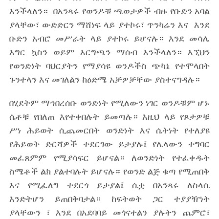
እንችላለን። በአንጻሩ የወንዶቹ ጫወታዎች ብዙ የቡድን አባል
ያላቸው፣ ውድድርን ማሸነፍ ላይ ያተኮሩ፣ ጥንካሬን እና እንደ
ቡድን አብሮ መሥራት ላይ ያተኮሩ ይሆናሉ። እንደ መሳሌ
እግር ኳስን ወይም እርግጫን ማሰብ እንችላለን። እኚህን
የወንድነት ባህርያትን የማያሳዩ ወንዶችስ ጭካኔ የተሞላበት
ጉንተላን እና መገለልን ከዕድሜ አቻዎቻቸው ያስተናግዳሉ።
በሂደትም ማኅበረሰቡ ወንድነት የሚለውን ነገር ወንዶቹም ሆኑ
ሴቶቹ የበለጠ እየተቀበሉት ይመጣሉ። እዚህ ላይ የጾታዎቹ
ሥነ ሕይወት ሲጨመርበት ወንድነት እና ሴትነት የተለያዩ
የሕይወት ድርሻዎች ተደርገው ይታያሉ፤ የሌላውን ተግባር
መፈጸምም የሚያሳፍር ይሆናል። ለወንድነት የተፈቀዱት
ስሜቶች ልክ ያልተባሉት ይሆናሉ። የወንድ ልጅ ቁጣ የሚጠበቅ
እና የሚፈለግ ተደርጎ ይታያል፤ ሴቷ በአንጻሩ ለስላሴ
እንድትሆን ይጠበቅባታል። ከፍትወት ጋር ተያያዥነት
ያላቸውን ፣ እንደ በአደባባይ መጎናተልን ያሉትን ጨምሮ፣