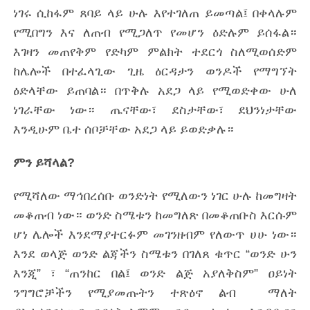
ነገሩ ሲከፋም ጸባይ ላይ ሁሉ እየተገለጠ ይመጣል፤ በቀላሉም
የሚበግን እና ለጠብ የሚጋለጥ የመሆን ዕድሉም ይሰፋል።
እገዛን መጠየቅም የድካም ምልክት ተደርጎ ስለሚወሰድም
ከሌሎች በተፈላጊው ጊዜ ዕርዳታን ወንዶች የማግኘት
ዕድላቸው ይጠባል። በጥቅሉ አደጋ ላይ የሚወድቀው ሁለ
ነገራቸው ነው። ጤናቸው፣ ደስታቸው፣ ደህንነታቸው
እንዲሁም ቤተ ሰቦቻቸው አደጋ ላይ ይወድቃሉ።
ምን ይሻላል?
የሚሻለው ማኅበረሰቡ ወንድነት የሚለውን ነገር ሁሉ ከመግዛት
መቆጠብ ነው። ወንድ ስሜቱን ከመግለጽ በመቆጠቡስ እርሱም
ሆነ ሌሎች እንደማያተርፉም መገንዘብም የለውጥ ሀሁ ነው።
እንደ ወላጅ ወንድ ልጃችን ስሜቱን በገለጸ ቁጥር “ወንድ ሁን
እንጂ” ፣ “ጠንከር በል፤ ወንድ ልጅ አያለቅስም” ዐይነት
ንግግሮቻችን የሚያመጡትን ተጽዕኖ ልብ ማለት