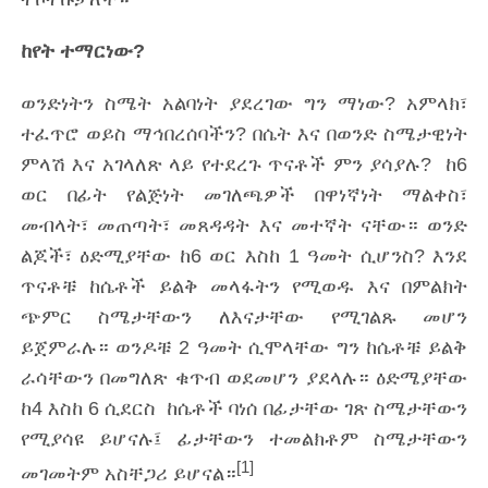
ከየት ተማርነው?
ወንድነትን ስሜት አልባነት ያደረገው ግን ማነው? አምላክ፣
ተፈጥሮ ወይስ ማኅበረሰባችን? በሴት እና በወንድ ስሜታዊነት
ምላሽ እና አገላለጽ ላይ የተደረጉ ጥናቶች ምን ያሳያሉ? ከ6
ወር በፊት የልጅነት መገለጫዎች በዋነኛነት ማልቀስ፣
መብላት፣ መጠጣት፣ መጸዳዳት እና መተኛት ናቸው። ወንድ
ልጆች፣ ዕድሚያቸው ከ6 ወር እስከ 1 ዓመት ሲሆንስ? እንደ
ጥናቶቹ ከሴቶች ይልቅ መላፋትን የሚወዱ እና በምልክት
ጭምር ስሜታቸውን ለእናታቸው የሚገልጹ መሆን
ይጀምራሉ። ወንዶቹ 2 ዓመት ሲሞላቸው ግን ከሴቶቹ ይልቅ
ራሳቸውን በመግለጽ ቁጥብ ወደመሆን ያደላሉ። ዕድሜያቸው
ከ4 እስከ 6 ሲደርስ ከሴቶች ባነሰ በፊታቸው ገጽ ስሜታቸውን
የሚያሳዩ ይሆናሉ፤ ፊታቸውን ተመልክቶም ስሜታቸውን
[1]
መገመትም አስቸጋሪ ይሆናል።