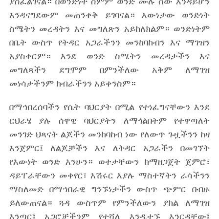
ያስፈልገናል። በወንድነት ስምም ወንድ ሙሉ ሰው እንዳይሆን
እንዳናግደውም መጠንቀቅ ይገባናል። እውነታው ወንድነት
ስሜትን መረዳትን እና መግለጽን አይከለክልም። ወንድነትም
በቤት ውስጥ የትዳር አጋራችንን መንከባከብን እና ማገዝን
አያስቀርም። እንደ ወንድ ስሜትን መረዳታችን እና
መግለጻችን ደግሞም በምንችለው አቅም ለማገዝ
መነሳታችንም ክብራችንን አይቀንስም።
በማኅበረሰባችን የሴት ባህርያት በሚል የተነፈግናቸውን እንደ
ርህራሄ ያሉ ሰዋዊ ባህርያትን ለማጎልበትም የተዋጣለት
መንገድ ህጻናት ልጆችን መንከባከብ ነው የለውጥ ጉዟችንን ከዛ
እንጀምር፤ ለልጆቻችን እና ለትዳር አጋራችን በመገኘት
የእውነት ወንድ እንሁን። ወተታቸውን ከማዘጋጀት ጀምሮ፣
ዳይፐራቸውን መቀየር፣ እሽሩር እያሉ ማስተኛትን ራሳችንን
ማስለመድ በማኅበራዊ ግንኙነታችን ውስጥ ጭምር በብዙ
ይለውጠናል። ጓዳ ውስጥም የምንችለውን ያክል ለማገዝ
እንጣር፤ አጋሮቻችንም የተሻለ እንዲተኙ እንርዳቸው፤