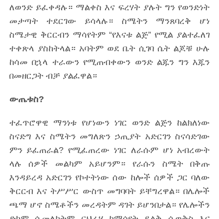
ለወንድ ይፈቀዳሉ። ማልቀስ እና ፍረሃት ያሉት ግን የወንድነት
መታጣት ተደርገው ይሳላሉ። ስሜትን ማንጸባረቅ ሆነ
ስሜታዊ ቅርርብን ማሳየትም “የእናቱ ልጅ” የሚል ያልተፈለገ
ተቀጽላ ያስከትላል። አባትም ወደ ቤት ሲገባ ሴት ልጆቹ ሁሉ
ከሳመ በኋላ ተራውን የሚጠብቀውን ወንድ ልጁን ግን እጁን
በመዘርጋት ብቻ ያልፈዋል።
ውጤቱስ?
ተፈጥሮዋዊ ማንነቱ የሆነውን ነገር ወንድ ልጅን ከልክለነው
ስናድግ እና ስሜትን መግለጽን ኃጢያት አድርገን ስናሳድገው
ምን ይፈጠራል? የሚፈጠረው ነገር ለራሱም ሆነ አብረውት
ላሉ ሰዎች መልካም አይሆንም። የራሱን ስሜት በቅጡ
እንዳይረዳ አድርገን የኮተትነው ሰው ከሎች ሰዎች ጋር ባለው
ቅርርብ እና ትሥሥር ውስጥ መግባባት ይቸግረዋል። በሌሎች
ጫማ ሆኖ ስሜቶችን መረዳትም ዳገት ይሆንበታል። የሌሎችን
ድካም ሲመለከትም ርህራሄ ከማሳየት ይልቅ ሲወቅስ እና