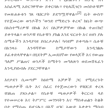
አስፈጻሚ አድርገዋቸው ይቀርባሉ። የቲሌቪዢን መስኮቶቹም
[2]
የመጽሐፉቱን ገጸ ባህርያት ይደግሟቸዋል።
ቤት ውስጥ
የተጀመረው ወንዶችን “ወንድ የማድረጉ ቀረጻ” ከቤት ውጭ
በአስተማሪዎቹ በኩል እና በአቻዎቻቸው በኩል ተጠናክሮ
ይቀጥላል። ወንዶቹ የሴቶቹን ያክል እንደ ፍርሀት እና ሀዘን ያሉ
ስሜቶችን እንዳያሳዩ ይበረታታሉ፤ ካሳዩም ይቀጣሉ። ሴቶቹ
በአንጻሩ እንዳሻቸው ስሜታቸውን እንዲገልጹ
ይፈቀድላቸዋል። በሂደትም ኢመደበኛው የወላጆች እና የውጩ
ዓለም ሥልጠና ወንዶች ስሜትን መግለጽን ወደመሸፋፈን
እንዲያዘነብሉ ያደርጋቸዋል።
እየታደገ ሲመጣም ከዕድሜ አቻዎች ጋር የሚደረጉት
ጫወታዎች ቤት እና ሰፈር የተጀመረውን የባህርይ ቀረጻ
የበለጠ ያጸኑታል። የሴቶቹ ጫወታዎች ቅርርብ ላይ
የተመሠረቱ እና ትሥሥር መገንባትን እና ማስቀጠልን ትልቅ
ቦታ የሚሰጡ ይሆናሉ። በእኛ ሀገር አውድ እቃቃን ማሰብ