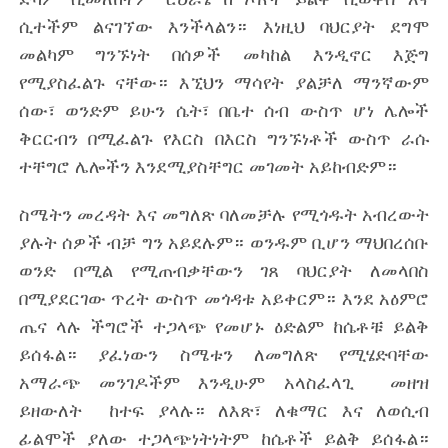
ሲተችም ልናገኘው እንችላልን። እነዚህ ባህርያት ደግሞ
መልካም ግንኙነት በሰዎች መካከል እንዲኖር እጅግ
የሚያስፈልጉ ናቸው። እኚህን ማሳየት ያልቻለ ማንኛውም
ሰው፣ ወንድም ይሁን ሴት፣ በቤተ ሰብ ውስጥ ሆነ ሌሎች
ቅርርብን በሚፈልጉ የእርስ በእርስ ግንኙነቶች ውስጥ ራሱ
ተቸግሮ ሌሎችን እንደሚያስቸግር መገመት አይከብድም።
ስሜትን መረዳት እና መግለጽ ባለመቻሉ የሚጎዱት አብረውት
ያሉት ሰዎች ብቻ ግን አይደሉም። ወንዱም ቢሆን ማህበረሰቡ
ወንድ በሚል የሚጠብቃቸውን ገጸ ባህርያት ለመላበስ
በሚያደርገው ጥረት ውስጥ መጎዳቱ አይቀርም። እንደ አዕምሮ
ጤና ላሉ ችግሮች ተጋላጭ የመሆኑ ዕድልም ከሴቶቹ ይልቅ
ይሰፋል። ያፈነውን ስሜቱን ለመግለጽ የሚሄድባቸው
አማራጭ መንገዶችም እንዲሁም አላስፈላጊ መዘዝ
ይዘውለት ከተፍ ያላሉ። ለእጽ፣ ለቁማር እና ለወሲብ
ፊልሞች ያለው ተጋላጭነትነትም ከሴቶች ይልቅ ይሰፋል።