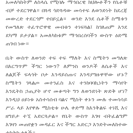
አመለካከትም ለስላሴ የሚባሉ ማኅበረዊ ክህሎቶችን የሴቶቹ
ብቻ ተደርገዋል። በጓዳ ጎድጓዳው መሳተፍ ለወንድነት ከደረጃ
መውረድ ተደርጎም ተበይኗል። ወንድ እንደ ሴቶች ስሜቱን
የመግለጽ ተፈጥሮዋዊ መብቱን ተነፍጓል፤ ከገለጠም እንደ
ደካማ ይታያል። አመለካከቱም ማኅበረሰባችን ውስጥ ዕድሜ
ጠገብ ነው።
ቤት ውስጥ ለወንድ ተፍ ተፍ ማለት እና ስሜትን መግለጽ
በእርግጥም ችግር ነውን? ለምንስ ወንዶች ለሴቶች እና
ለልጆች ፍላጎት ቦታ እንዳይሰጡና እንዳያግዙዋቸው ሆኑ?
ስሜትን ገላልጦ መተንፈስ እና ተንከባባኪነትን ማሳየት
እንዴትስ ኃጢያት ሆኖ መቆጣት ግን ለወንድነት ጽድቅ ሆነ?
እንዲህ ዐይነቱ አስተሳሰብ ባልና ሚስት ቀኑን ሙሉ ተመሳሳይ
ሥራ ላይ እየዋሉ ሚስቲቱ ሁሌ ቀድማ ከእንቅልፍ ተነሺ እና
ዘግይታ ተኚ አድርጓታል። የቤት ውስጥ እገዛ ብትፈልግም
እገዛን መጠየቋን መዳፈር እና ችግር አድርጋ እንድትመለከተው
ተኮትኩታለች።