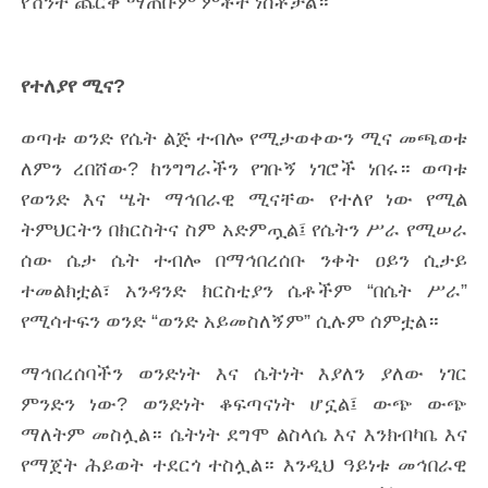
የሽንት ጨርቅ ማጠቡም ምቾት ነስቶታል።
የተለያየ ሚና?
ወጣቱ ወንድ የሴት ልጅ ተብሎ የሚታወቀውን ሚና መጫወቱ
ለምን ረበሸው? ከንግግራችን የገቡኝ ነገሮች ነበሩ። ወጣቱ
የወንድ እና ሤት ማኅበራዊ ሚናቸው የተለየ ነው የሚል
ትምህርትን በክርስትና ስም አድምጧል፤ የሴትን ሥራ የሚሠራ
ሰው ሴታ ሴት ተብሎ በማኅበረሰቡ ንቀት ዐይን ሲታይ
ተመልክቷል፣ አንዳንድ ክርስቲያን ሴቶችም “በሴት ሥራ”
የሚሳተፍን ወንድ “ወንድ አይመስለኝም” ሲሉም ሰምቷል።
ማኅበረሰባችን ወንድነት እና ሴትነት እያለን ያለው ነገር
ምንድን ነው? ወንድነት ቆፍጣናነት ሆኗል፤ ውጭ ውጭ
ማለትም መስሏል። ሴትነት ደግሞ ልስላሴ እና እንክብካቤ እና
የማጀት ሕይወት ተደርጎ ተስሏል። እንዲህ ዓይነቱ መኅበራዊ