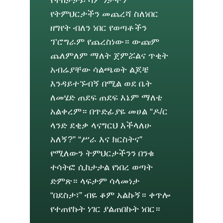
የትምህርታችን መጨረሻ ስለነበር
ዘግየት ብለን ነበር የወጣቶችን
ፕሮግራም የጨረስነው። ውጩም
ጨለምለም ማለት ጀምሯልና ጥቂት
አብሬያቸው ሳልጫወት ልጆቼ
እንዳይተኙብኝ በሚል ወደ ቤት
ለመሄድ ጠደፍ ጠደፍ እኔም ማለቴ
አልቀረም። በጥድፊያዬ መሀል “ዶ/ር
ላንድ ደቂቃ ላናግርህ እችላለሁ
አለኝ?” “ሥራ እና ክርስትና”
የሚለውን ትምህርታችንን በንቁ
ተሳትፎ ሲከታታል የነበረ ወጣት
ድምጽ። ላፍታም ሳላመነታ
“በደስታ፣” ብዬ ቆም አልኩኝ። ቀጥሎ
የተጠየኩት ነገር ያልጠበኩት ነበር።