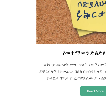
የመተማመን ድልድዩ
ይቅርታ መጠየቅ ምን ማለት ነው? ሰዎ
ይቸገራሉ? የተሠራው በደል በተበዳዩ ላይ ካ
ይቅርታ ጥየቃ የሚያጎናጸፈው ሥነ ልቦ
Read More