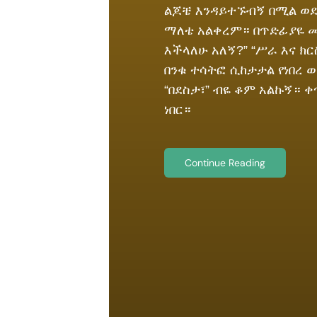
ልጆቼ እንዳይተኙብኝ በሚል ወደ
ማለቴ አልቀረም። በጥድፊያዬ መሀ
እችላለሁ አለኝ?” “ሥራ እና ክ
በንቁ ተሳትፎ ሲከታታል የነበረ
“በደስታ፣” ብዬ ቆም አልኩኝ። 
ነበር።
Continue Reading