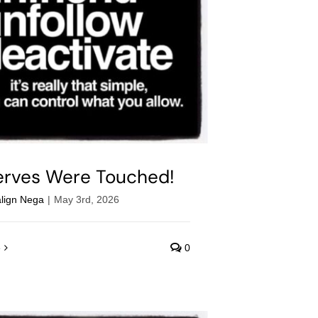
rves Were Touched!
align Nega
|
May 3rd, 2026
e
0