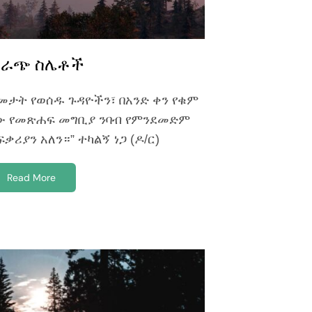
ቋራጭ ስሌቶች
መታት የወሰዱ ጉዳዮችን፣ በአንድ ቀን የቁም
ው የመጽሐፍ መግቢያ ንባብ የምንደመድም
ቃሪያን አለን።” ተካልኝ ነጋ (ዶ/ር)
Read More