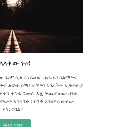
ላለቀው ጉዞ!
ለቀው ጉዞ!” ሲል በሰየመው ጽሑፉ፣ በልማትና
ታዊ ልዩነት በማስቃኘት፣ አገራችን ኢትዮጵያ
ልላትን ተስፋ በሙሉ እጇ ትጨብጠው ዘንድ
ቸውን አንዳንድ ነጥቦች እንደሚከተለው
ያስነብባል።
Read More