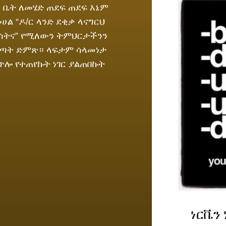
 ቤት ለመሄድ ጠደፍ ጠደፍ እኔም
ል “ዶ/ር ላንድ ደቂቃ ላናግርህ
ርስትና” የሚለውን ትምህርታችንን
 ወጣት ድምጽ። ላፍታም ሳላመነታ
ቀጥሎ የተጠየኩት ነገር ያልጠበኩት
ነርቬን 