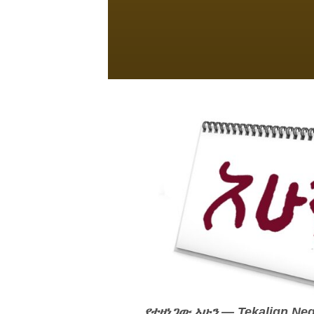
የተዘነጋው አሁን — Tekalign Nega 