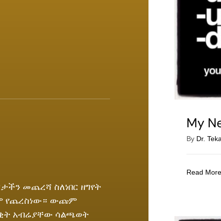
My Ne
By
Dr. Tek
Read Mor
ታችን መጨረሻ ስለነበር ዘግየት
ራም የጨረስነው። ውጩም
ቂት አብሬያቸው ሳልጫወት