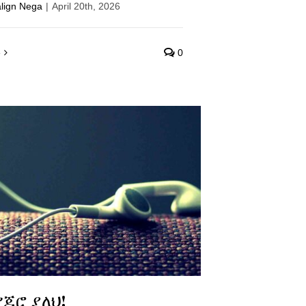
align Nega
|
April 20th, 2026
e
0
የጆሮ ያለህ!