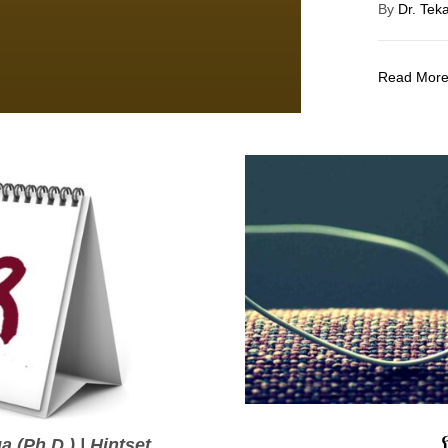
By
Dr. Tek
Read Mor
(Ph.D.) | Hintset