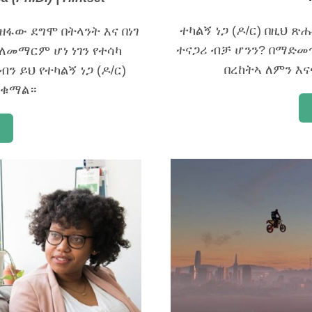
ተካልኝ ነጋ (ዶ/ር) በዚህ 
ዘፋው ደግሞ በትላንት እና በነገ
ተናጋሪ ብቻ ሆንን? በማድመ
ለመማርም ሆነ ነገን የተሳካ
በረከትኣ ለምን እና
 ይህ የተካልኝ ነጋ (ዶ/ር)
ጠቁማል።