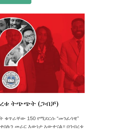
ብረቱ ትጭጭት (ጋብቻ)
ረት ቁጥራቸው 150 የሚደርሱ “መንፈሳዊ”
መቀበሉን መራር እውነታ አውቀናል። በኅብረቱ