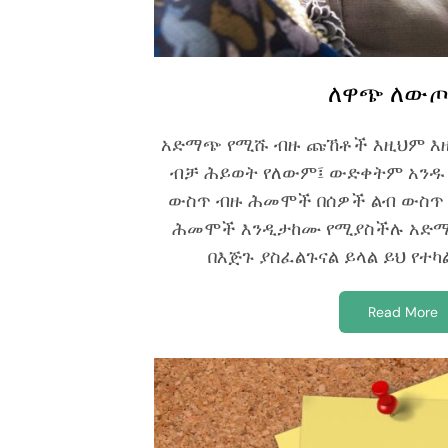
ለዋጭ ለውጦ
አድማጭ የሚሹ ብዙ ጩኸቶች እዚህም እዚ
ብቻ ሕይወት የለውም፤ ውድቀትም አንዱ 
ውስጥ ብዙ ሕመሞች በሰዎች ልብ ውስጥ 
ሕመሞች እንዲታከሙ የሚያስችሉ አድማ
በእጅጉ ያስፈልጉናል ይላል ይህ የተካል
Read More