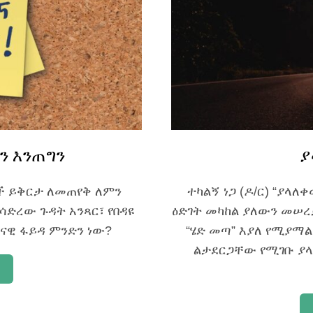
ን እንጠግን
ያ
ች ይቅርታ ለመጠየቅ ለምን
ተካልኝ ነጋ (ዶ/ር) “ያላ
ሳድረው ጉዳት አንጻር፣ የበዳዩ
ዕድገት መካከል ያለውን መሠረ
ናዊ ፋይዳ ምንድን ነው?
“ሄድ መጣ” እያለ የሚያማ
ልታደርጋቸው የሚገቡ ያላ