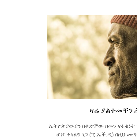
ዛሬ ያልተመቸን
ኢትዮጵያውያን በቀድሞው ዘመን ናፋቂነት የ
ሆነ፣ ተካልኝ ነጋ (ፒ.ኤች.ዲ) በዚህ 