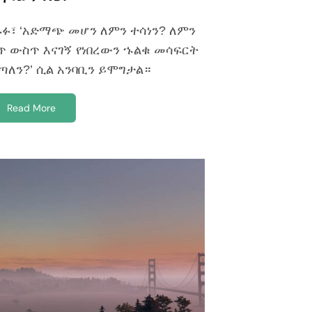
ጽሑፉ፣ ‘አድማጭ መሆን ለምን ተሳነን? ለምን
ጥ ውስጥ እናገኝ የነበረውን ኁልቁ መሳፍርት
ጣለን?’ ሲል አንባቢን ይሞግታል።
Read More