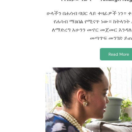
ሁላችን በሐሳብ ባህር ላይ ቀዛፊዎች ነን። ቀ
የሐሳብ ማዕበል የሚናጥ ነው። ከትላንት 
ለማድረግ አሁንን መኖር መጀመር እንዳለብን
መጣጥፍ መንገድ ይ
Read More