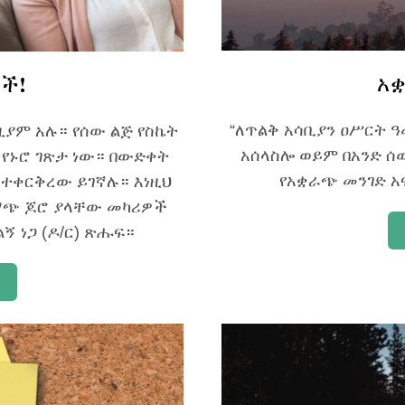
አ
ች!
“ለጥልቅ አሳቢያን ዐሥርት ዓ
ያም አሉ። የሰው ልጅ የስኬት
አሰላስሎ ወይም በአንድ ሰ
የኑሮ ገጽታ ነው። በውድቀት
የአቋራጭ መንገድ አፍ
ተቀርቅረው ይገኛሉ። እነዚህ
ጭ ጆሮ ያላቸው መካሪዎች
ኝ ነጋ (ዶ/ር) ጽሑፍ።