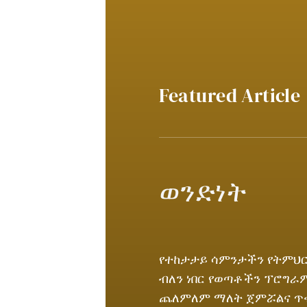
Featured Article
ወንድነት
የተከታታይ ሳምንታችን የትምህር
ብለን ነበር የወጣቶችን ፕሮግ
ጨለምለም ማለት ጀምሯልና ጥ