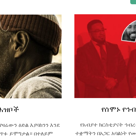
የሰሞኑ የኅ
 ሕዝቦች
የአብያተ ክርስቲያናት ኅብ
ዛሬውን ዕድል እያባከንን እንደ
ተቋማትን በአጋር አባልነት የ
መጣጥፉ ይሞግታል። በተለይም